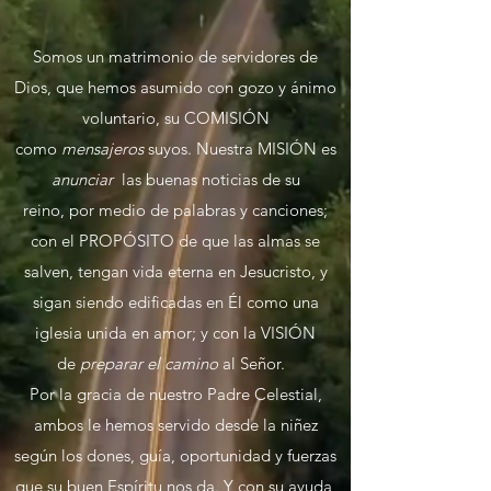
Somos un matrimonio de servidores de
Dios, que hemos asumido con gozo y ánimo
voluntario, su COMISIÓN
como
mensajeros
suyos. Nuestra MISIÓN es
anunciar
las buenas noticias
de su
reino,
por medio de palabras y canciones;
con el PROPÓSITO de que las almas se
salven, tengan vida eterna en Jesucristo, y
sigan siendo edificadas en Él como una
iglesia unida en amor; y con la VISIÓN
de
preparar el camino
al Señor.
Por la gracia de nuestro Padre Celestial,
ambos le hemos servido desde la niñez
según los dones, guía, oportunidad y fuerzas
que su buen Espíritu nos da. Y con su ayuda,