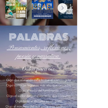
PALABRAS
Pensamientos, reflexiones,
poesía y narrativa
Oídos para oír
Oigo que el mundo calla lo que el silencio grita
Oigo correr las lágrimas más alto que cascadas
Oigo el vacío del hambriento
Oigo el sudor del jornalero en lo que consumo
Oigo todo el discurso en un gesto
Oigo el minutero del que gasta vida sin invertirla