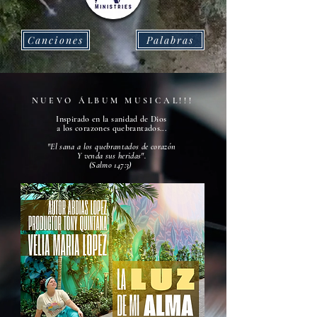
Canciones
Palabras
N
U
E V O
Á L B U M M U S I C A L ! ! !
Inspirado en la sanidad de Dios
a los corazones quebrantados...
"El sana a los quebrantados de
corazón
Y venda sus heridas
".
(Salmo 147:3)