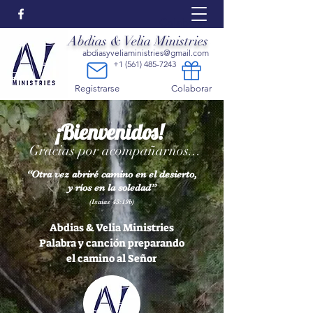
Colaborar:
Abdias & Velia Ministries
abdiasyveliaministries@gmail.com
+1 (561) 485-7243
Registrarse
Colaborar
¡Bienvenidos!
Gracias por acompañarnos...
“Otra vez abriré camino en el desierto,
y ríos en la soledad”
(Isaías 43:19b)
Abdias & Velia Ministries
Palabra y canción preparando
el camino al Señor