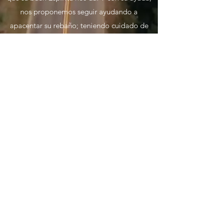
nos proponemos seguir ayudando a
apacentar su rebaño; teniendo cuidado de
reunirlo, sustentarlo y cuidarlo en todos los
tiempos, exhortándoles a que sigan
colaborando en la expansión de su reino
hasta que Cristo vuelva.
Nuestro mayor anhelo siempre ha sido que
el Señor, en su misericordia, cumpla todo su
propósito en nosotros; y nuestro mayor
deleite es alcanzar la complacencia de su
corazón, al ver la imagen de su amado hijo
Jesucristo perfeccionándose en nuestro vivir
y servir. Y en ese camino, estrechamos los
brazos a todos nuestros hermanos de la fe
en un mismo sentir, unidos a la gran familia
cristiana.