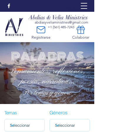
Colaborar:
Abdias & Velia Ministries
abdiasyveliaministries@gmail.com
+1 (561) 485-7243
Registrarse
Colaborar
PALABRAS
Pensamientos, reflexiones,
poesía, narrativa...
Por temas y género
Géneros
Temas