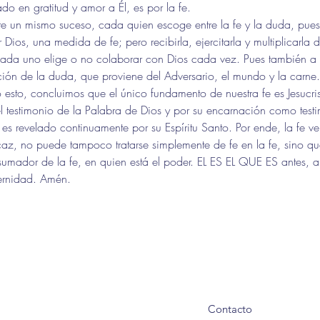
do en gratitud y amor a Él, es por la fe.
 un mismo suceso, cada quien escoge entre la fe y la duda, pues
Dios, una medida de fe; pero recibirla, ejercitarla y multiplicarla
ada uno elige o no colaborar con Dios cada vez. Pues también a 
ción de la duda, que proviene del Adversario, el mundo y la carne.
o esto, concluimos que el único fundamento de nuestra fe es Jesucri
 testimonio de la Palabra de Dios y por su encarnación como testi
es revelado continuamente por su Espíritu Santo. Por ende, la fe v
az, no puede tampoco tratarse simplemente de fe en la fe, sino que
nsumador de la fe, en quien está el poder. EL ES EL QUE ES antes, 
ternidad. Amén.
Contacto