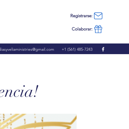
Registrarse:
Colaborar:
iasyveliaministries@gmail.com
+1 (561) 485-7243
encia!