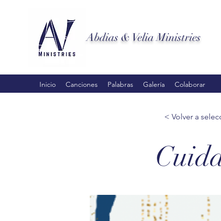
Abdias & Velia Ministries
Inicio
Canciones
Palabras
Galería
Colaborar
< Volver a selec
Cuida