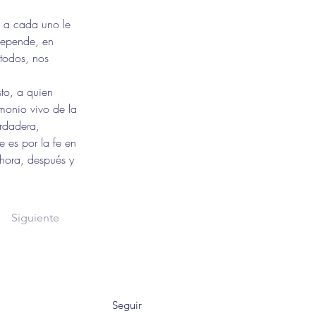
 a cada uno le 
 depende, en 
todos, nos 
sto, a quien 
monio vivo de la 
erdadera, 
 es por la fe en 
ahora, después y 
Siguiente
Seguir