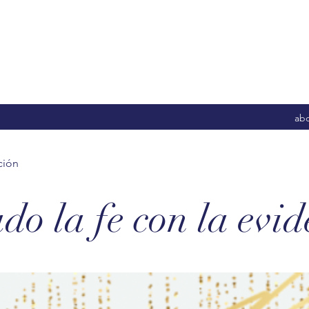
abd
ción
do la fe con la evid