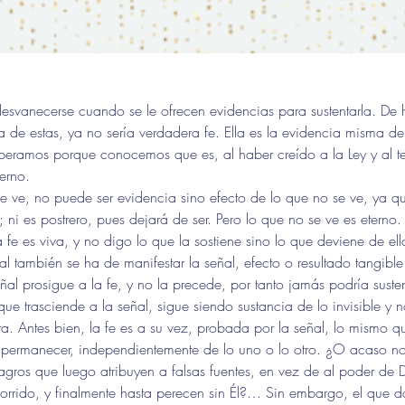
desvanecerse cuando se le ofrecen evidencias para sustentarla. De h
a de estas, ya no sería verdadera fe. Ella es la evidencia misma de
peramos porque conocemos que es, al haber creído a la Ley y al te
terno.
e ve, no puede ser evidencia sino efecto de lo que no se ve, ya q
 ni es postrero, pues dejará de ser. Pero lo que no se ve es eterno.
 fe es viva, y no digo lo que la sostiene sino lo que deviene de ella
al también se ha de manifestar la señal, efecto o resultado tangible
al prosigue a la fe, y no la precede, por tanto jamás podría susten
que trasciende a la señal, sigue siendo sustancia de lo invisible y 
ta. Antes bien, la fe es a su vez, probada por la señal, lo mismo qu
l permanecer, independientemente de lo uno o lo otro. ¿O acaso n
agros que luego atribuyen a falsas fuentes, en vez de al poder de 
orrido, y finalmente hasta perecen sin Él?… Sin embargo, el que da