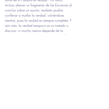
incluso alienar un fragmento de las Escrituras al 
concluir sobre un asunto, también podría 
conllevar a mutilar la verdad, volviéndose 
mentira, pues la verdad es siempre completa. Y 
aún más, la verdad tampoco es un tratado o 
discurso, ni mucho menos depende de la 
consciencia, percepción o interpretación de un 
hombre, porque no es una apropiación de la 
realidad, sino Dios mismo hecho hombre, 
quien dijo: “Yo soy la verdad”. Por ende, 
tampoco podría apreciarse en su plenitud y 
fidelidad sin considerarse hasta su encarnación 
en Jesús.
Hoy más cada vez, hemos de ser vigilantes, al 
hallarnos en un tiempo en que la mentira está 
en auge por tantísimos y sofisticados medios 
legitimados por el mundo, y que incluso se les 
asocian falsas corrientes religiosas, que se 
camuflan haciéndose pasar por parte de la 
Iglesia del Señor. En la medida que nos 
acerquemos más a los tiempos finales, eso se 