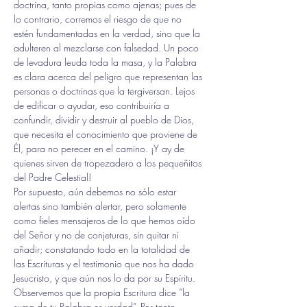
doctrina, tanto propias como ajenas; pues de 
lo contrario, corremos el riesgo de que no 
estén fundamentadas en la verdad, sino que la 
adulteren al mezclarse con falsedad. Un poco 
de levadura leuda toda la masa, y la Palabra 
es clara acerca del peligro que representan las 
personas o doctrinas que la tergiversan. Lejos 
de edificar o ayudar, eso contribuiría a 
confundir, dividir y destruir al pueblo de Dios, 
que necesita el conocimiento que proviene de 
Él, para no perecer en el camino. ¡Y ay de 
quienes sirven de tropezadero a los pequeñitos 
del Padre Celestial!
Por supuesto, aún debemos no sólo estar 
alertas sino también alertar, pero solamente 
como fieles mensajeros de lo que hemos oído 
del Señor y no de conjeturas, sin quitar ni 
añadir; constatando todo en la totalidad de 
las Escrituras y el testimonio que nos ha dado 
Jesucristo, y que aún nos lo da por su Espíritu. 
Observemos que la propia Escritura dice “la 
suma de tu Palabra es verdad”. Por tanto, 