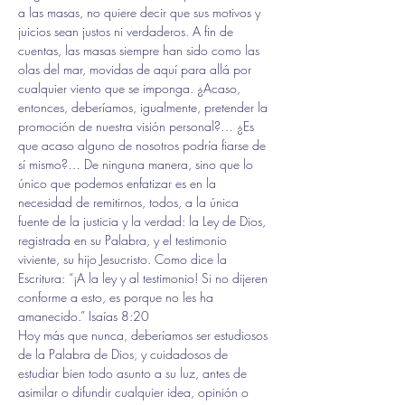
a las masas, no quiere decir que sus motivos y 
juicios sean justos ni verdaderos. A fin de 
cuentas, las masas siempre han sido como las 
olas del mar, movidas de aquí para allá por 
cualquier viento que se imponga. ¿Acaso, 
entonces, deberíamos, igualmente, pretender la 
promoción de nuestra visión personal?… ¿Es 
que acaso alguno de nosotros podría fiarse de 
sí mismo?… De ninguna manera, sino que lo 
único que podemos enfatizar es en la 
necesidad de remitirnos, todos, a la única 
fuente de la justicia y la verdad: la Ley de Dios, 
registrada en su Palabra, y el testimonio 
viviente, su hijo Jesucristo. Como dice la 
Escritura: “¡A la ley y al testimonio! Si no dijeren 
conforme a esto, es porque no les ha 
amanecido.” Isaías 8:20
Hoy más que nunca, deberíamos ser estudiosos 
de la Palabra de Dios, y cuidadosos de 
estudiar bien todo asunto a su luz, antes de 
asimilar o difundir cualquier idea, opinión o 