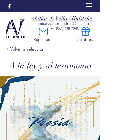
Colaborar:
Abdias & Velia Ministries
abdiasyveliaministries@gmail.com
+1 (561) 485-7243
Registrarse
Colaborar
< Volver a selección
A la ley y al testimonio