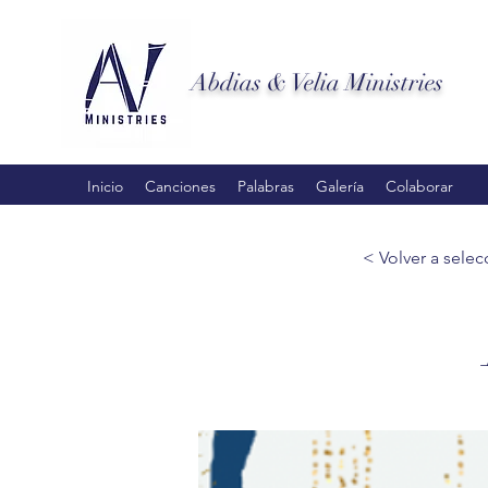
Abdias & Velia Ministries
Inicio
Canciones
Palabras
Galería
Colaborar
< Volver a selec