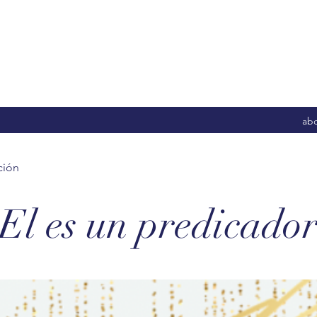
abd
ción
El es un predicado