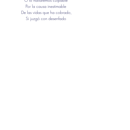
O lo hallaremos culpable 
Por la causa inestimable 
De las vidas que ha cobrado,
Si juzgó con desenfado 
En lugar de socorrer,
Y en lo que está en su poder,
Ordenó que al afligido
Que no admita ser molido,
Lo terminen de moler.
Respóndame usted, soldado,
Ante el tribunal de Dios, 
O se imputará traición 
Contra Él mismo y su reinado.
Si el daño que ha ocasionado 
Admite haber infringido,
Se eximirá del castigo 
Siempre que bien se arrepienta;
Y si no, rendirá cuentas,
Y usted será abatido. 
Anterior
Siguiente