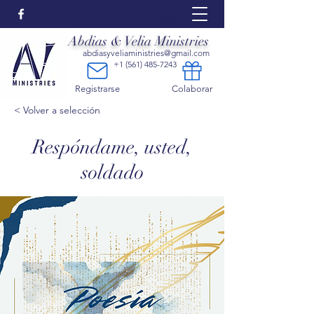
Colaborar:
Abdias & Velia Ministries
abdiasyveliaministries@gmail.com
+1 (561) 485-7243
Registrarse
Colaborar
< Volver a selección
Respóndame, usted,
soldado