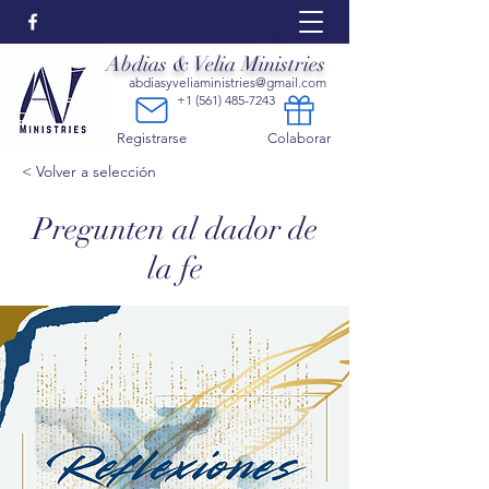
Colaborar:
Abdias & Velia Ministries
abdiasyveliaministries@gmail.com
+1 (561) 485-7243
Registrarse
Colaborar
< Volver a selección
Pregunten al dador de
la fe